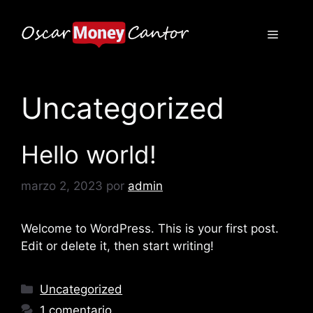
Saltar
al
Menú
contenido
Uncategorized
Hello world!
marzo 2, 2023
por
admin
Welcome to WordPress. This is your first post.
Edit or delete it, then start writing!
Categorías
Uncategorized
1 comentario